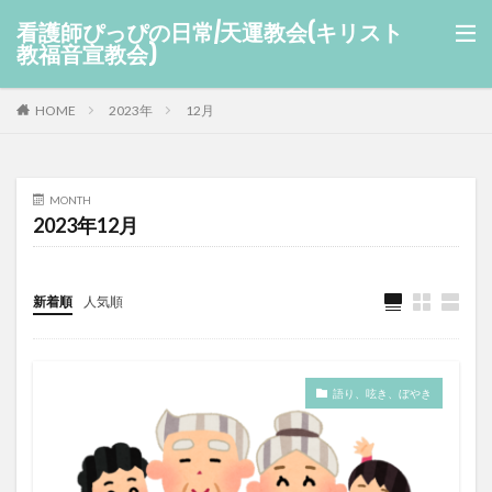
看護師ぴっぴの日常/天運教会(キリスト
教福音宣教会)
HOME
2023年
12月
MONTH
2023年12月
新着順
人気順
語り、呟き、ぼやき