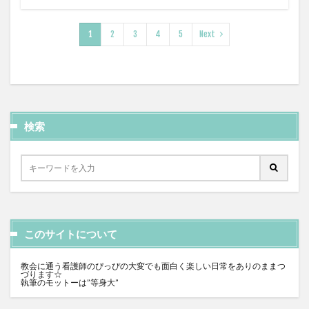
1
2
3
4
5
Next
検索
このサイトについて
教会に通う看護師のぴっぴの大変でも面白く楽しい日常をありのままつ
づります☆
執筆のモットーは”等身大”