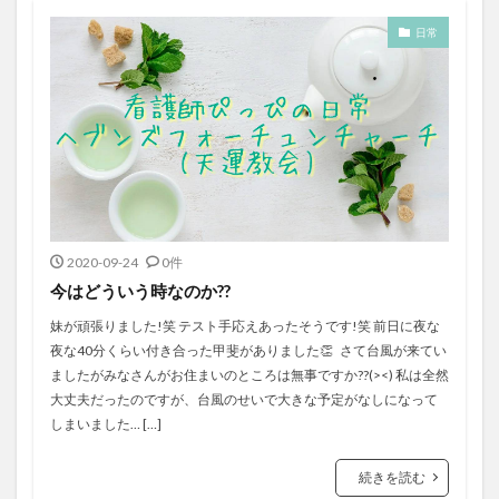
日常
2020-09-24
0件
今はどういう時なのか??
妹が頑張りました!笑 テスト手応えあったそうです!笑 前日に夜な
夜な40分くらい付き合った甲斐がありました👏 さて台風が来てい
ましたがみなさんがお住まいのところは無事ですか??(><) 私は全然
大丈夫だったのですが、台風のせいで大きな予定がなしになって
しまいました… […]
続きを読む