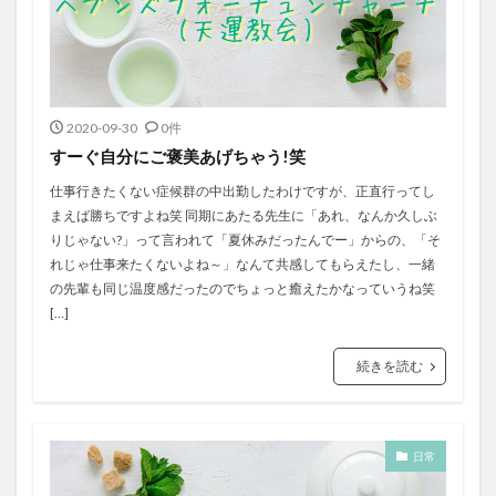
2020-09-30
0件
すーぐ自分にご褒美あげちゃう!笑
仕事行きたくない症候群の中出勤したわけですが、正直行ってし
まえば勝ちですよね笑 同期にあたる先生に「あれ、なんか久しぶ
りじゃない?」って言われて「夏休みだったんでー」からの、「そ
れじゃ仕事来たくないよね～」なんて共感してもらえたし、一緒
の先輩も同じ温度感だったのでちょっと癒えたかなっていうね笑
[…]
続きを読む
日常