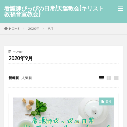
看護師ぴっぴの日常/天運教会(キリスト
教福音宣教会)
HOME
2020年
9月
MONTH
2020年9月
新着順
人気順
日常