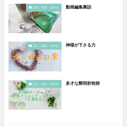
動画編集裏話
語り、呟き、ぼやき
神様が下さる力
語り、呟き、ぼやき
多才な鄭明析牧師
語り、呟き、ぼやき