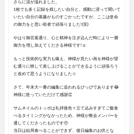
さらに涙が溢れました。
1枚でも多く記録を残したい自分と、感動に浸って聞いて
いたい自分の葛藤がものすごかったですが、ここは使命
の御力をと思い前者で頑張りました!(笑)
やはり御言葉通り、心と精神を注ぎ込んだ時により一層
御力を増し加えてくださる神様です!☺️
もっと技術的な実力も備え、神様が見たい画を神様が望
む通りに映して差し上げることができるように頑張ろう
と改めて思うようになりました☆
さて、年末大一番の編集に追われるぴっぴであります😂
神様に使っていただけて感謝👏
サムネイルのトッポは礼拝後色々立て込みすぎてご飯食
べるタイミングがなかったため、神様が教会メンバーを
通してくださったものです🥺
当日は結局食べることができず、後日編集のお供とな