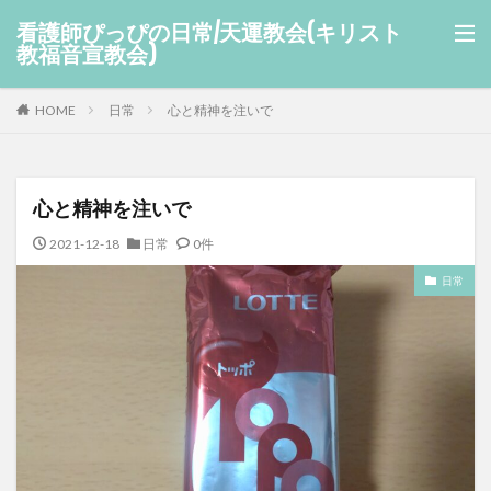
看護師ぴっぴの日常/天運教会(キリスト
教福音宣教会)
HOME
日常
心と精神を注いで
心と精神を注いで
2021-12-18
日常
0件
日常