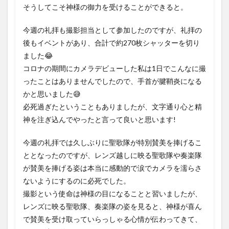
そうしてこそ神様の御力を受けることができると。
今週の礼拝も撮影担当として参加したのですが、礼拝の
後もイベントがあり、合計で約270枚シャッターを切り
ました😂
コロナの期間にカメラデビューした私は1日でこんなに撮
ったことはありませんでしたので、手首が腱鞘炎になる
かと思いました😅
必死過ぎたということもありましたが、文字通り心と精
神を注ぎ込んでやったと言って良いと思います!
今週の礼拝では久しぶりに聖歌隊が特別賛美を捧げるこ
ととなったのですが、レンズ越しに映る聖歌隊や奏楽隊
が賛美を捧げる姿は本当に感動的で涙でカメラを濡らさ
ないようにするのに必死でした。
撮影という使命は神様の目になることと習いましたが、
レンズに映る聖歌隊、奏楽隊の姿を見ると、神様が喜ん
で賛美を受け取っていらっしゃる心情が伝わってきて、