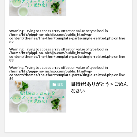
Warning
: Trying to access array offset on value of type bool in
/home/hfc/pippi-no-nichijo.com/public_html/wp-
content/themes/the-thor/template-parts/single-related.php
on line
82
Warning
: Trying to access array offset on value of type bool in
/home/hfc/pippi-no-nichijo.com/public_html/wp-
content/themes/the-thor/template-parts/single-related.php
on line
83
Warning
: Trying to access array offset on value of type bool in
/home/hfc/pippi-no-nichijo.com/public_html/wp-
content/themes/the-thor/template-parts/single-related.php
on line
84
目指せ!ありがとう＞ごめん
日常
なさい