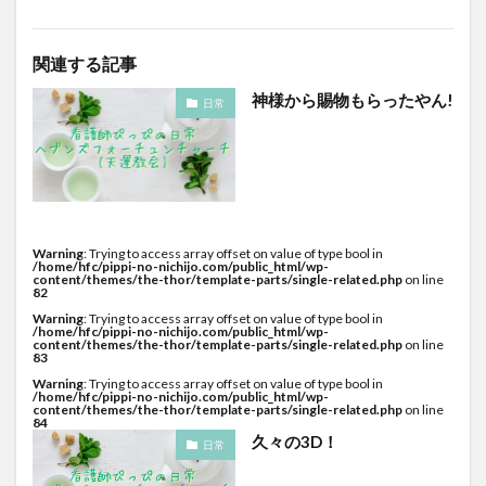
関連する記事
神様から賜物もらったやん!
日常
Warning
: Trying to access array offset on value of type bool in
/home/hfc/pippi-no-nichijo.com/public_html/wp-
content/themes/the-thor/template-parts/single-related.php
on line
82
Warning
: Trying to access array offset on value of type bool in
/home/hfc/pippi-no-nichijo.com/public_html/wp-
content/themes/the-thor/template-parts/single-related.php
on line
83
Warning
: Trying to access array offset on value of type bool in
/home/hfc/pippi-no-nichijo.com/public_html/wp-
content/themes/the-thor/template-parts/single-related.php
on line
84
久々の3D！
日常