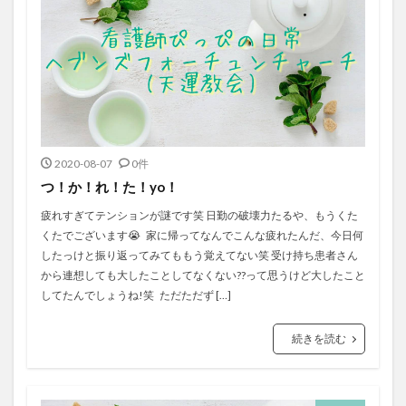
2020-08-07
0件
つ！か！れ！た！yo！
疲れすぎてテンションが謎です笑 日勤の破壊力たるや、もうくた
くたでございます😭 家に帰ってなんでこんな疲れたんだ、今日何
したっけと振り返ってみてももう覚えてない笑 受け持ち患者さん
から連想しても大したことしてなくない??って思うけど大したこと
してたんでしょうね!笑 ただただず […]
続きを読む