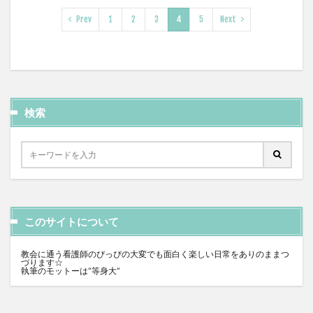
Prev
1
2
3
4
5
Next
検索
このサイトについて
教会に通う看護師のぴっぴの大変でも面白く楽しい日常をありのままつ
づります☆
執筆のモットーは”等身大”