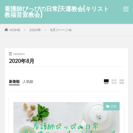
看護師ぴっぴの日常/天運教会(キリスト
教福音宣教会)
HOME
2020年
8月 (ページ4)
MONTH
2020年8月
新着順
人気順
日常