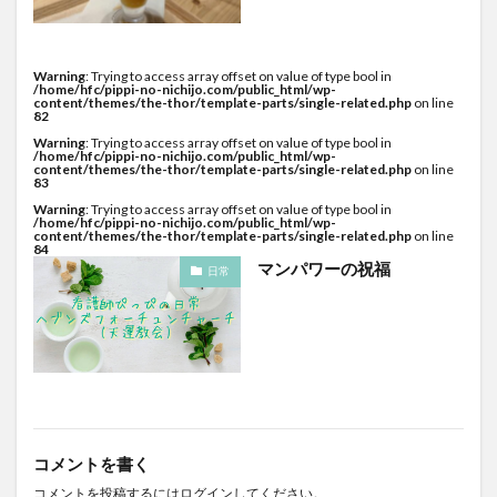
Warning
: Trying to access array offset on value of type bool in
/home/hfc/pippi-no-nichijo.com/public_html/wp-
content/themes/the-thor/template-parts/single-related.php
on line
82
Warning
: Trying to access array offset on value of type bool in
/home/hfc/pippi-no-nichijo.com/public_html/wp-
content/themes/the-thor/template-parts/single-related.php
on line
83
Warning
: Trying to access array offset on value of type bool in
/home/hfc/pippi-no-nichijo.com/public_html/wp-
content/themes/the-thor/template-parts/single-related.php
on line
84
マンパワーの祝福
日常
コメントを書く
コメントを投稿するには
ログイン
してください。