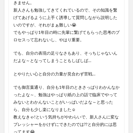
きません。
新人さんも勉強してきてくれているので、その知識を繋
げてあげるように上手く誘導して質問しながら説明した
いのですが、それがまぁ難しい😭
でもやっぱり1年目の時に先輩に繋げてもらった思考のプ
ロセスって忘れないし、やはり重要。
でも、自分の表現の足りなさもあり、そっちじゃないん
だよな～となってしまうこともしばしば…
とやりたい心と自分の力量が見合わず苦戦…
でも御言葉通り、自分も1年目のときさっぱりわかんなか
ったよな～、勉強はやっぱり紙の上の話で臨床でやって
みないとわかんないことがいっぱいだよな～と思った
ら、自分も少し楽になりました☺️
教えなきゃ!という気持ちがやわらいで、新人さんに変な
プレッシャーをかけずにできたのでは??と自分的には思
ってます😂