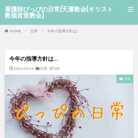
看護師ぴっぴの日常/天運教会(キリスト
教福音宣教会)
HOME
日常
今年の指導方針は…
今年の指導方針は…
2021-04-24
日常
0件
日常