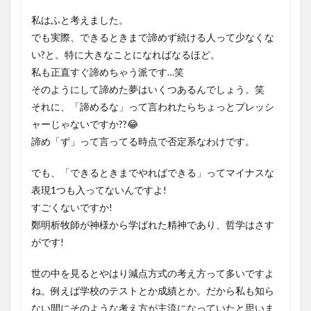
私はふと考えました。
でも実際、できるときまで諦めず続ける人って少なくな
い?と。特に大きなことになればなるほど。
私も正直すぐ諦めちゃう派です…笑
そのようにして諦めた夢はいくつあるんでしょう。笑
それに、「諦めるな」って言われたらちょっとプレッシ
ャーじゃないですか??😂
諦め「ず」って言ってる時点で否定系なわけです。
でも、「できるときまでやればできる」ってマイナスな
表現1つも入ってないんですよ!
すごくないですか!
鄭明析牧師が神様から学ばれた精神であり、哲学はさす
がです!
世の中を見るとやはり減点方式の考え方って多いですよ
ね。例えば学校のテストとか成績とか。だから私も知ら
ない間にそのような考え方が主流になっていたと思いま