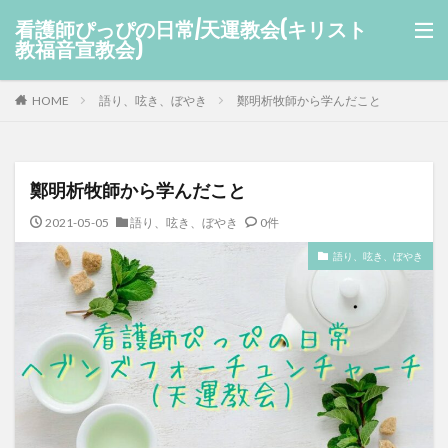
看護師ぴっぴの日常/天運教会(キリスト
教福音宣教会)
HOME
語り、呟き、ぼやき
鄭明析牧師から学んだこと
鄭明析牧師から学んだこと
2021-05-05
語り、呟き、ぼやき
0件
語り、呟き、ぼやき